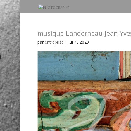
musique-Landerneau-Jean-Yve
par
entreprise
|
Juil 1, 2020