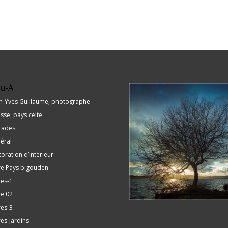
u-A
n-Yves Guillaume, photographe
sse, pays celte
cades
éral
oration d’intérieur
re Pays bigouden
res-1
re 02
res-3
res-jardins