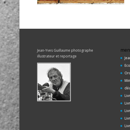
men
Jean-Yves Guillaume photographe
illustrateur et reportage
Jea
Eco
Or
Min
déc
Liv
Liv
Liv
Liv
Liv