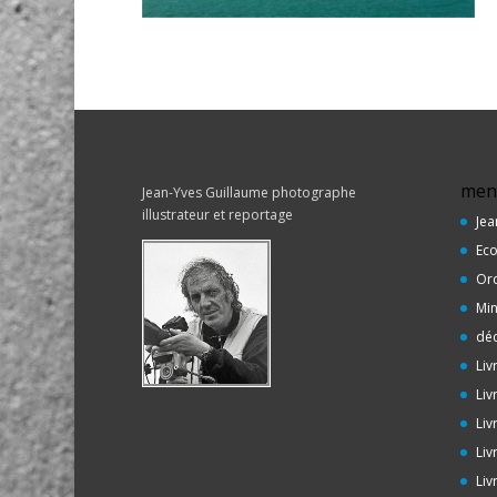
men
Jean-Yves Guillaume photographe
illustrateur et reportage
Jea
Eco
Or
Min
déc
Liv
Liv
Liv
Liv
Liv