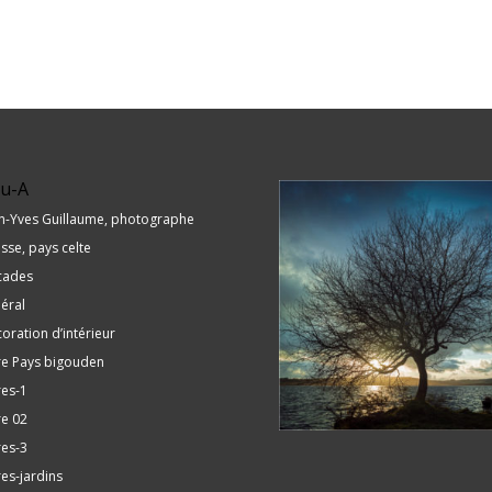
u-A
n-Yves Guillaume, photographe
sse, pays celte
cades
éral
oration d’intérieur
re Pays bigouden
res-1
re 02
res-3
res-jardins