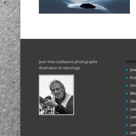
men
Jean-Yves Guillaume photographe
illustrateur et reportage
Jea
Eco
Or
Min
déc
Liv
Liv
Liv
Liv