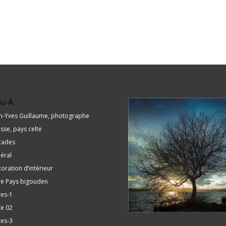
u-A
n-Yves Guillaume, photographe
sse, pays celte
cades
éral
oration d’intérieur
re Pays bigouden
res-1
re 02
res-3